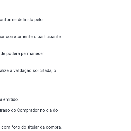
conforme definido pelo
icar corretamente o participante
 Code poderá permanecer
lize a validação solicitada, o
i emitido.
traso do Comprador no dia do
o com foto do titular da compra,