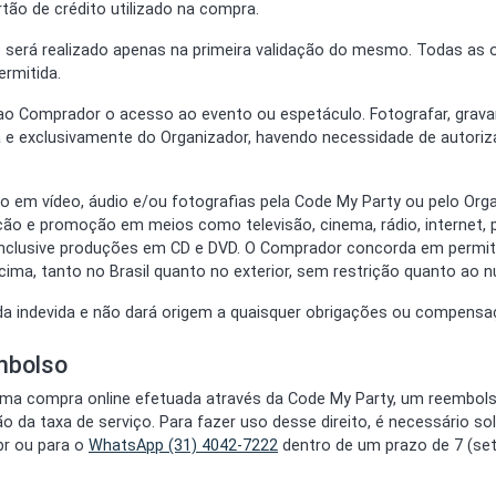
ão de crédito utilizado na compra.
 será realizado apenas na primeira validação do mesmo. Todas as o
ermitida.
 ao Comprador o acesso ao evento ou espetáculo. Fotografar, gravar
 e exclusivamente do Organizador, havendo necessidade de autoriz
do em vídeo, áudio e/ou fotografias pela Code My Party ou pelo Orga
ção e promoção em meios como televisão, cinema, rádio, internet,
nclusive produções em CD e DVD. O Comprador concorda em permiti
ima, tanto no Brasil quanto no exterior, sem restrição quanto ao 
ada indevida e não dará origem a quaisquer obrigações ou compensa
mbolso
ma compra online efetuada através da Code My Party, um reembolso
da taxa de serviço. Para fazer uso desse direito, é necessário sol
r ou para o
WhatsApp (31) 4042-7222
dentro de um prazo de 7 (sete