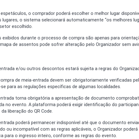
espetáculos, o comprador poderá escolher o melhor lugar disponív
s lugares, o sistema selecionará automaticamente “os melhores lug
etor escolhido.
s exibidos durante o processo de compra são apenas para orientaçã
O mapa de assentos pode sofrer alteração pelo Organizador sem avis
entrada e/ou outros descontos estará sujeita a regras do Organiza
a compra de meia-entrada devem ser obrigatoriamente verificadas pe
se para as regulações específicas de algumas localidades.
ia-entrada torna obrigatória a apresentação de documento comprob
da no evento. A plataforma poderá exigir identificação do particip
 da liberação do QR Code.
entrada poderá permanecer indisponível até que o documento envia
lido ou incompatível com as regras aplicáveis, o Organizador poderá 
ça para o ingresso inteiro, conforme as regras do evento.