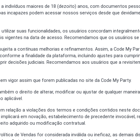
 a indivíduos maiores de 18 (dezoito) anos, com documentos pesso
soas incapazes podem acessar nossos serviços desde que devidame
e utilizar suas funcionalidades, os usuários concordam integralmen
egais vigentes na data de acesso. Recomendamos que os usuários s
 sujeita a contínuas melhorias e refinamentos. Assim, a Code My Part
conforme a finalidade da plataforma, incluindo ajustes para cumpri
prir decisões judiciais. Recomendamos aos usuários que a revisi
 em vigor assim que forem publicadas no site da Code My Party.
ambém o direito de alterar, modificar ou ajustar de qualquer manei
o aplicável.
a em relação a violações dos termos e condições contidos neste d
o implicará em novação, estabelecimento de precedente invocável, re
reito adquirido ou modificação contratual.
Política de Vendas for considerada inválida ou ineficaz, as demais