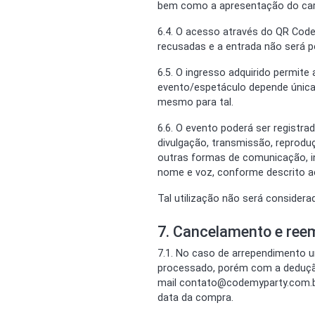
bem como a apresentação do cart
6.4. O acesso através do QR Code
recusadas e a entrada não será p
6.5. O ingresso adquirido permite
evento/espetáculo depende única
mesmo para tal.
6.6. O evento poderá ser registra
divulgação, transmissão, reprodu
outras formas de comunicação, i
nome e voz, conforme descrito ac
Tal utilização não será consider
7. Cancelamento e ree
7.1. No caso de arrependimento u
processado, porém com a dedução 
mail contato@codemyparty.com.b
data da compra.