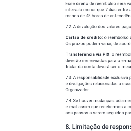
Esse direito de reembolso será v
intervalo menor que 7 dias entre
menos de 48 horas de antecedênc
7.2. A devolução dos valores pag
Cartão de crédito:
o reembolso do
Os prazos podem variar, de acor
Transferência via PIX:
o reembol
deverão ser enviados para o e-m
titular da conta deverá ser o m
7.3. A responsabilidade exclusiv
e divulgações relacionadas a ess
Organizador.
7.4. Se houver mudanças, adiame
e-mail assim que recebermos a co
aos passos a serem seguidos para
8. Limitação de respon