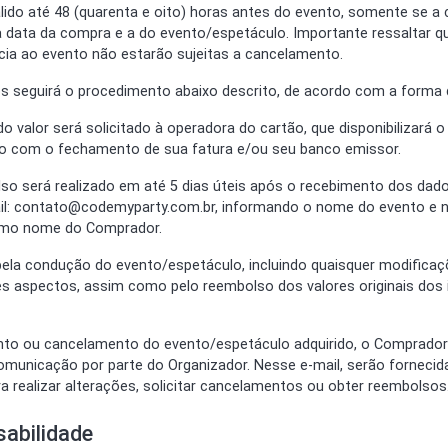
álido até 48 (quarenta e oito) horas antes do evento, somente se a
 a data da compra e a do evento/espetáculo. Importante ressaltar 
ia ao evento não estarão sujeitas a cancelamento.
os seguirá o procedimento abaixo descrito, de acordo com a forma 
 valor será solicitado à operadora do cartão, que disponibilizará o 
do com o fechamento de sua fatura e/ou seu banco emissor.
so será realizado em até 5 dias úteis após o recebimento dos dad
ail: contato@codemyparty.com.br, informando o nome do evento e
esmo nome do Comprador.
a pela condução do evento/espetáculo, incluindo quaisquer modific
es aspectos, assim como pelo reembolso dos valores originais dos 
nto ou cancelamento do evento/espetáculo adquirido, o Comprador
municação por parte do Organizador. Nesse e-mail, serão fornecida
 realizar alterações, solicitar cancelamentos ou obter reembolsos
sabilidade