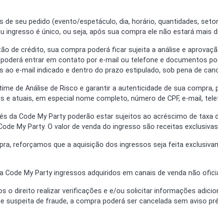
 de seu pedido (evento/espetáculo, dia, horário, quantidades, setor,
 ingresso é único, ou seja, após sua compra ele não estará mais di
tão de crédito, sua compra poderá ficar sujeita a análise e aprovaç
 poderá entrar em contato por e-mail ou telefone e documentos pode
 ao e-mail indicado e dentro do prazo estipulado, sob pena de ca
 do time de Análise de Risco e garantir a autenticidade de sua compr
s e atuais, em especial nome completo, número de CPF, e-mail, tel
vés da Code My Party poderão estar sujeitos ao acréscimo de taxa d
Code My Party. O valor de venda do ingresso são receitas exclusivas
pra, reforçamos que a aquisição dos ingressos seja feita exclusiv
da Code My Party ingressos adquiridos em canais de venda não oficia
s o direito realizar verificações e e/ou solicitar informações adici
 suspeita de fraude, a compra poderá ser cancelada sem aviso pré