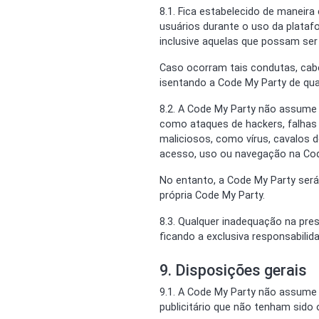
8.1. Fica estabelecido de maneir
usuários durante o uso da plataf
inclusive aquelas que possam ser c
Caso ocorram tais condutas, cabe
isentando a Code My Party de qua
8.2. A Code My Party não assume a
como ataques de hackers, falhas 
maliciosos, como vírus, cavalos
acesso, uso ou navegação na Cod
No entanto, a Code My Party será 
própria Code My Party.
8.3. Qualquer inadequação na pres
ficando a exclusiva responsabilid
9. Disposições gerais
9.1. A Code My Party não assume
publicitário que não tenham sido 